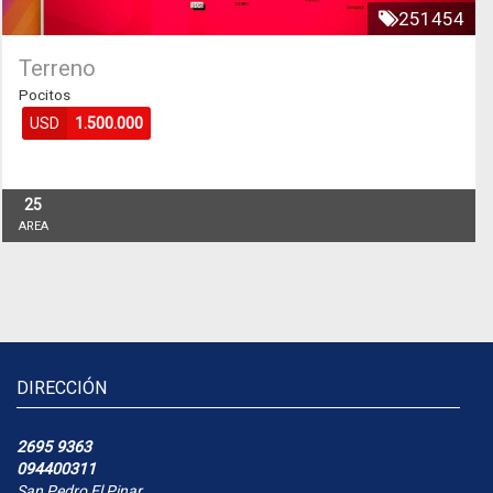
251454
Terreno
Pocitos
USD
1.500.000
25
AREA
DIRECCIÓN
2695 9363
094400311
San Pedro El Pinar