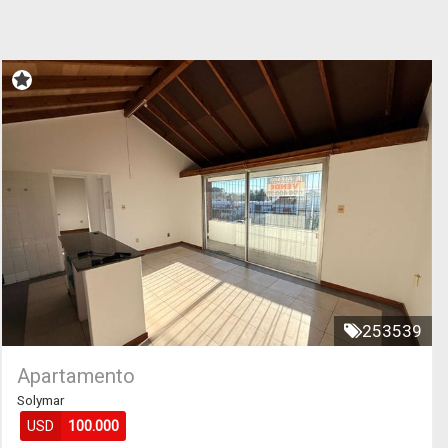
253539
Apartamento
Solymar
USD
100.000