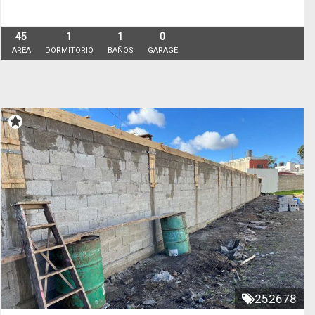
45
1
1
0
AREA
DORMITORIO
BAÑOS
GARAGE
252678