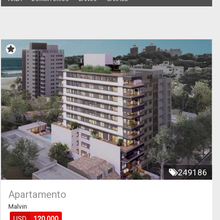
249186
Apartamento
Malvin
USD
120.000