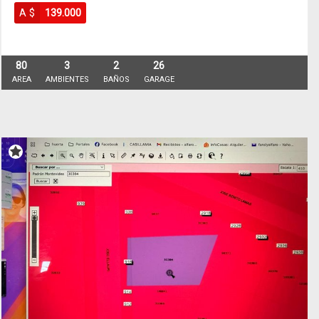
A $
139.000
80
3
2
26
AREA
AMBIENTES
BAÑOS
GARAGE