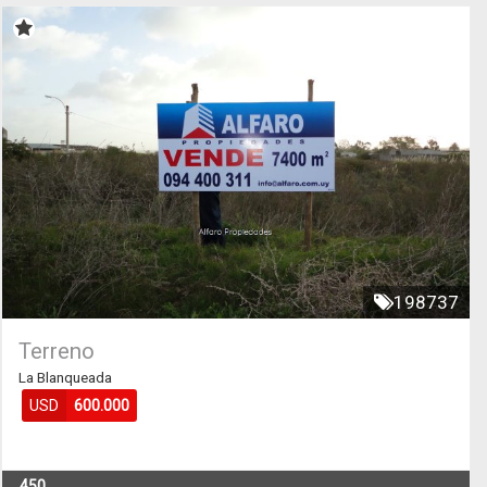
198737
Terreno
La Blanqueada
USD
600.000
450