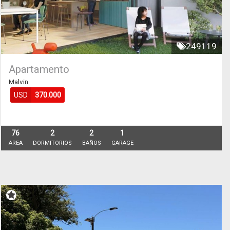
249119
Apartamento
Malvin
USD
370.000
76
2
2
1
AREA
DORMITORIOS
BAÑOS
GARAGE