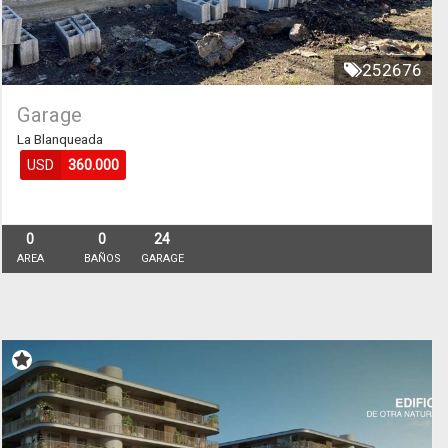
252676
Garage
La Blanqueada
USD
360.000
0
0
24
AREA
BAÑOS
GARAGE