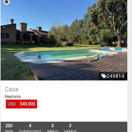
249814
Casa
Neptunia
USD
545.000
200
4
3
3
AREA
DORMITORIOS
BAÑOS
GARAGE