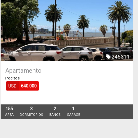
245311
Apartamento
Pocitos
USD
640.000
155
3
2
1
AREA
DORMITORIOS
BAÑOS
GARAGE