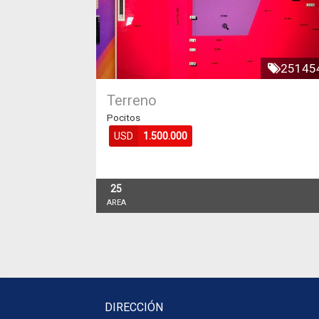
25145
Terreno
Pocitos
USD
1.500.000
25
AREA
DIRECCIÓN