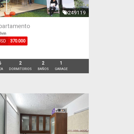
249119
partamento
lvin
USD
370.000
6
2
2
1
EA
DORMITORIOS
BAÑOS
GARAGE