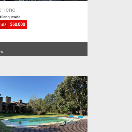
erreno
 Blanqueada
USD
360.000
0
EA