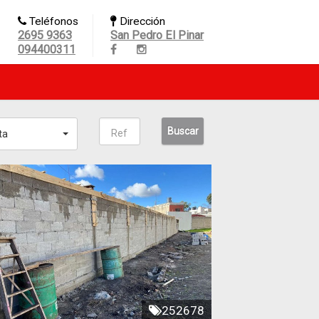
Teléfonos
Dirección
2695 9363
San Pedro El Pinar
094400311
ta
252678