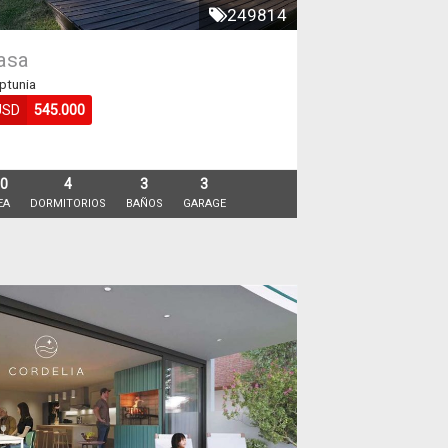
249814
asa
ptunia
USD
545.000
00
4
3
3
EA
DORMITORIOS
BAÑOS
GARAGE